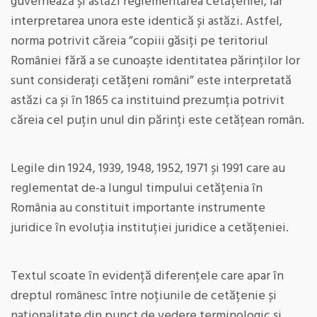
guvernează și astăzi reglementarea cetățeniei, iar
interpretarea unora este identică și astăzi. Astfel,
norma potrivit căreia ”copiii găsiți pe teritoriul
României fără a se cunoaște identitatea părinților lor
sunt considerați cetățeni români” este interpretată
astăzi ca și în 1865 ca instituind prezumția potrivit
căreia cel puțin unul din părinți este cetățean român.
Legile din 1924, 1939, 1948, 1952, 1971 și 1991 care au
reglementat de-a lungul timpului cetățenia în
România au constituit importante instrumente
juridice în evoluția instituției juridice a cetățeniei.
Textul scoate în evidență diferențele care apar în
dreptul românesc între noțiunile de cetățenie și
naționalitate din punct de vedere terminologic și