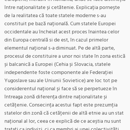
între naționalitate și cetătenie. Explicația pornește
de la realitatea că toate statele moderne s-au
constituit pe bază națională. Cum statele Europei
occidentale au încheiat acest proces înaintea celor
din Europa centrală si de est, în cazul primelor
elementul național s-a diminuat. Pe de altă parte,
procesul de constituire a unor noi state în zona estică
și balcanică a Europei (Cehia și Slovacia, statele
independente foste componente ale Federației
Yugoslave sau ale Uniunii Sovietice) are loc tot pe
considerentul național și face să se perpetueze în
întreaga zonă diferența dintre naționalitate și
cetățenie. Consecința acestui fapt este prezumția
statelor din zonă că cetățenii de altă etnie au un stat
național al lor, ceea ce explică de ce aceștia nu sunt
tratați ca indivizi, ci ca membri ai unei colectivități.