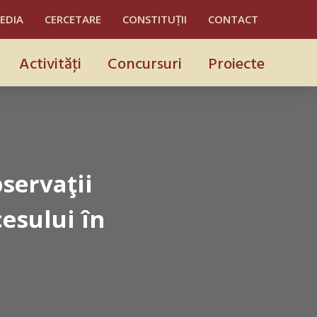
MEDIA
CERCETARE
CONSTITUȚII
CONTACT
Activităţi
Concursuri
Proiecte
servaţii
esului în
e