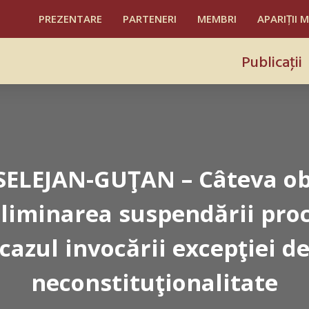
PREZENTARE
PARTENERI
MEMBRI
APARIȚII 
Publicaţii
SELEJAN-GUŢAN – Câteva ob
eliminarea suspendării proc
cazul invocării excepţiei d
neconstituţionalitate