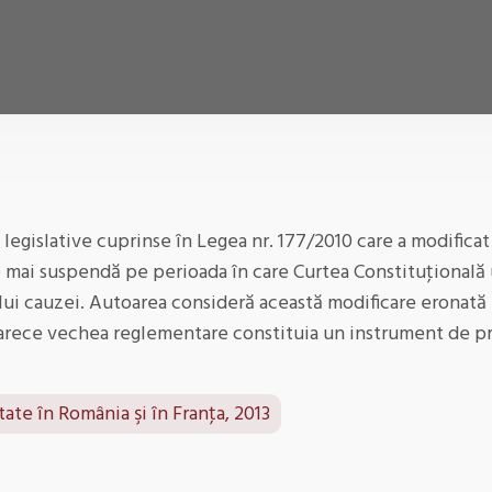
ii legislative cuprinse în Legea nr. 177/2010 care a modific
se mai suspendă pe perioada în care Curtea Constituţional
ului cauzei. Autoarea consideră această modificare eronată 
eoarece vechea reglementare constituia un instrument de p
ate în România şi în Franţa, 2013