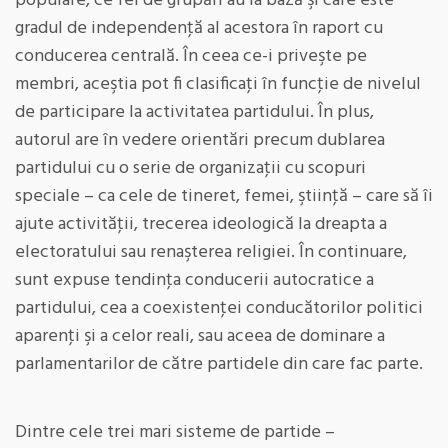
populare, ce fel de grupări au la bază şi care este
gradul de independenţă al acestora în raport cu
conducerea centrală. În ceea ce-i priveşte pe
membri, aceştia pot fi clasificaţi în funcţie de nivelul
de participare la activitatea partidului. În plus,
autorul are în vedere orientări precum dublarea
partidului cu o serie de organizaţii cu scopuri
speciale – ca cele de tineret, femei, ştiinţă – care să îi
ajute activităţii, trecerea ideologică la dreapta a
electoratului sau renaşterea religiei. În continuare,
sunt expuse tendinţa conducerii autocratice a
partidului, cea a coexistenţei conducătorilor politici
aparenţi şi a celor reali, sau aceea de dominare a
parlamentarilor de către partidele din care fac parte.
Dintre cele trei mari sisteme de partide –