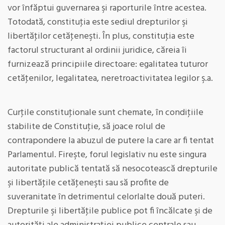
vor înfăptui guvernarea şi raporturile între acestea.
Totodată, constituţia este sediul drepturilor şi
libertăţilor cetăţeneşti. În plus, constituţia este
factorul structurant al ordinii juridice, căreia îi
furnizează principiile directoare: egalitatea tuturor
cetăţenilor, legalitatea, neretroactivitatea legilor ş.a.
Curţile constituţionale sunt chemate, în condiţiile
stabilite de Constituţie, să joace rolul de
contrapondere la abuzul de putere la care ar fi tentat
Parlamentul. Fireşte, forul legislativ nu este singura
autoritate publică tentată să nesocotească drepturile
şi libertăţile cetăţeneşti sau să profite de
suveranitate în detrimentul celorlalte două puteri.
Drepturile şi libertăţile publice pot fi încălcate şi de