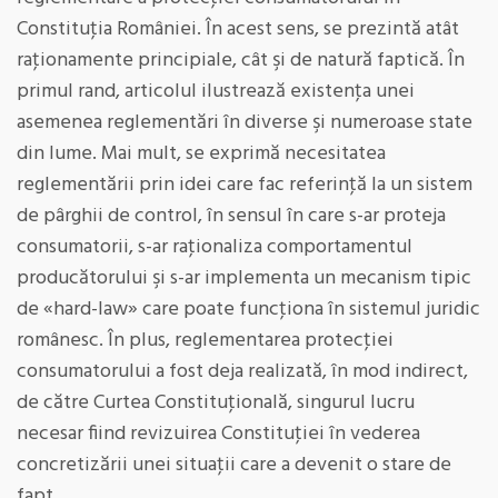
Constituţia României. În acest sens, se prezintă atât
raţionamente principiale, cât şi de natură faptică. În
primul rand, articolul ilustrează existenţa unei
asemenea reglementări în diverse şi numeroase state
din lume. Mai mult, se exprimă necesitatea
reglementării prin idei care fac referinţă la un sistem
de pârghii de control, în sensul în care s-ar proteja
consumatorii, s-ar raţionaliza comportamentul
producătorului şi s-ar implementa un mecanism tipic
de «hard-law» care poate funcţiona în sistemul juridic
românesc. În plus, reglementarea protecţiei
consumatorului a fost deja realizată, în mod indirect,
de către Curtea Constituţională, singurul lucru
necesar fiind revizuirea Constituţiei în vederea
concretizării unei situaţii care a devenit o stare de
fapt.