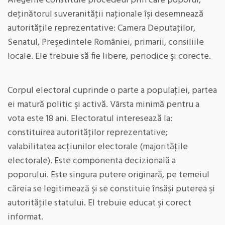
Alegerile constituie procedeul prin care poporul,
deţinătorul suveranităţii naţionale îşi desemnează
autorităţile reprezentative: Camera Deputaţilor,
Senatul, Preşedintele României, primarii, consiliile
locale. Ele trebuie să fie libere, periodice şi corecte.
Corpul electoral cuprinde o parte a populaţiei, partea
ei matură politic şi activă. Vârsta minimă pentru a
vota este 18 ani. Electoratul interesează la:
constituirea autorităţilor reprezentative;
valabilitatea acţiunilor electorale (majorităţile
electorale). Este componenta decizională a
poporului. Este singura putere originară, pe temeiul
căreia se legitimează şi se constituie însăşi puterea şi
autorităţile statului. El trebuie educat şi corect
informat.